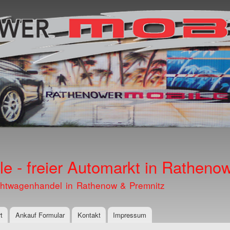
Direkt
zum
Inhalt
e - freier Automarkt in Ratheno
htwagenhandel in Rathenow & Premnitz
t
Ankauf Formular
Kontakt
Impressum