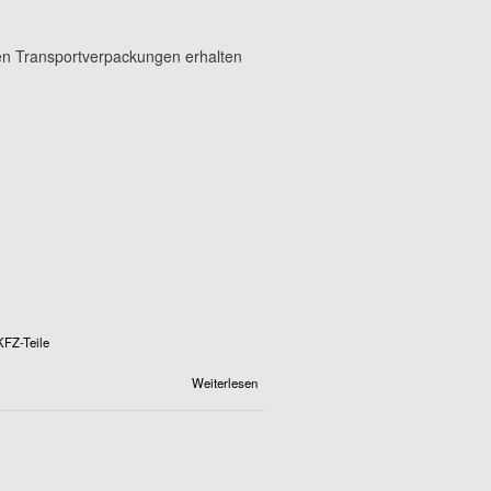
len Transportverpackungen erhalten
KFZ-Teile
über
Weiterlesen
Autoteile-
Rathenow