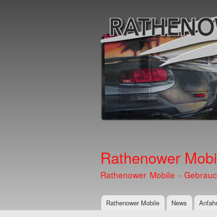
Rathenower Mobil
Rathenower Mobile - Gebrauc
Rathenower Mobile
News
Anfahr
Hauptmenü