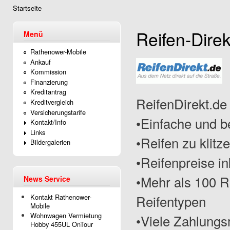
Startseite
Sie sind hier
Reifen-Direk
Menü
Rathenower-Mobile
Ankauf
Kommission
Finanzierung
Kreditantrag
ReifenDirekt.de 
Kreditvergleich
Versicherungstarife
•Einfache und b
Kontakt/Info
Links
•Reifen zu klitz
Bildergalerien
•Reifenpreise i
•Mehr als 100 R
News Service
Reifentypen
Kontakt Rathenower-
Mobile
Wohnwagen Vermietung
•Viele Zahlungs
Hobby 455UL OnTour