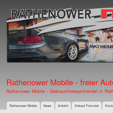
Dir
zu
Inha
Rathenower Mobile - freier Au
Rathenower Mobile - Gebrauchtwagenhandel in Rat
Rathenower Mobile
News
Anfahrt
Ankauf Formular
Kont
Hauptmenü