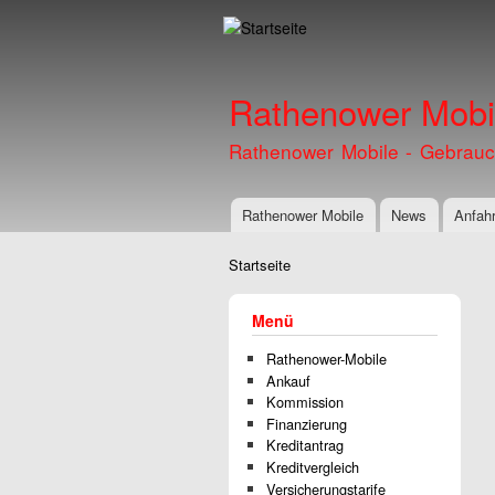
Rathenower Mobil
Rathenower Mobile - Gebrauc
Rathenower Mobile
News
Anfahr
Hauptmenü
Startseite
Sie sind hier
Menü
Rathenower-Mobile
Ankauf
Kommission
Finanzierung
Kreditantrag
Kreditvergleich
Versicherungstarife