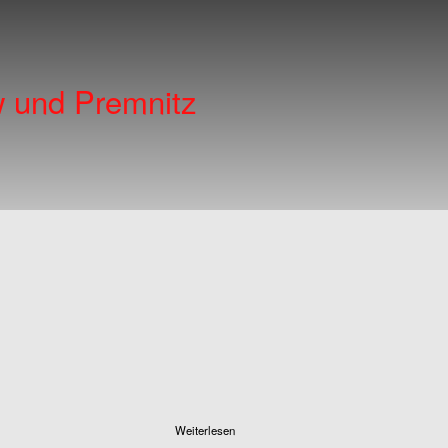
w und Premnitz
über Links
Weiterlesen
Rathenower-